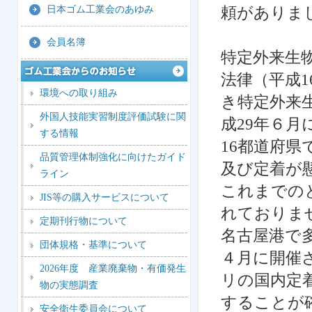
頼がありま
日本ゴム工業会のあゆみ
会員名簿
特定外来生
法律（平成1
環境への取り組み
き特定外来
外国人技能実習制度評価試験に関
成29年６
する情報
16都道府県
品質管理体制強化に向けたガイド
及び定着が
ライン
これまでの
JIS等の購入サービスについて
れておりま
定期刊行物について
名古屋港で
団体規格・基準について
４月に開催
2026年度 産業廃棄物・有価発生
リの国内定
物の実態調査
することが
安全衛生委員会について