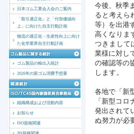
今後、秋季
日本ゴム工業会入会のご案内
ると考えら
「取引適正化」と「付加価値向
等）を出港
上」に向けた自主行動計画
高くなりま
物流の適正化・生産性向上に向け
つきまして
た化学業界自主行動計画
業様に対し
の確認等の
ゴム製品の輸出入統計
します。
2026年の新ゴム消費予想量
各地で「新
「新型コロ
組織構成および活動内容
発出されて
お知らせ
ぬ努力が必
ISO規格関連
JIS規格関連