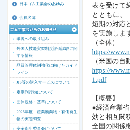
表を受けて
日本ゴム工業会のあゆみ
とともに、
会員名簿
短期の対応
を実施しま
環境への取り組み
（全体）
外国人技能実習制度評価試験に関
https://www.
する情報
（米国の自
品質管理体制強化に向けたガイド
https://www.
ライン
1.pdf
JIS等の購入サービスについて
定期刊行物について
【概要】
団体規格・基準について
●経済産業
2026年度 産業廃棄物・有価発生
効と相互関
物の実態調査
全国の関係
安全衛生委員会について