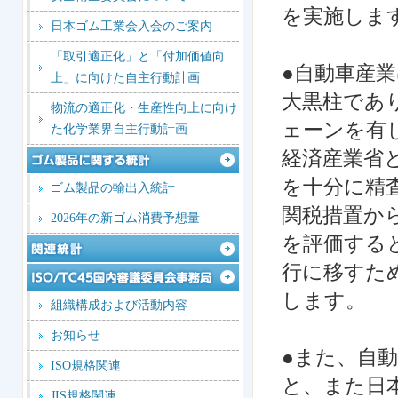
を実施しま
日本ゴム工業会入会のご案内
「取引適正化」と「付加価値向
●自動車産
上」に向けた自主行動計画
大黒柱であ
物流の適正化・生産性向上に向け
ェーンを有
た化学業界自主行動計画
経済産業省
を十分に精
ゴム製品の輸出入統計
関税措置か
2026年の新ゴム消費予想量
を評価する
行に移すた
します。
組織構成および活動内容
お知らせ
●また、自
ISO規格関連
と、また日
JIS規格関連