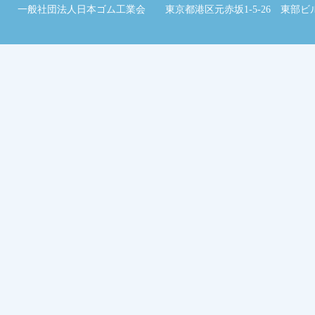
一般社団法人日本ゴム工業会 東京都港区元赤坂1-5-26 東部ビル2階 