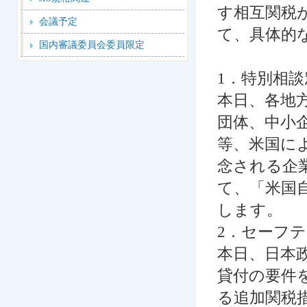
す相互関税
会議予定
て、具体的
国内審議委員会委員限定
1
．特別相談
本日、各地
団体、中小
等、米国に
念される企
て、「米国
します。
2
．セーフテ
本日、日本
貸付の要件
る追加関税